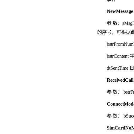
NewMess
参 数：sMsg
的序号，可根据此序
bstrFromN
bstrConte
dtSentTi
Received
参 数： bst
ConnectM
参 数： bSu
SimCardN