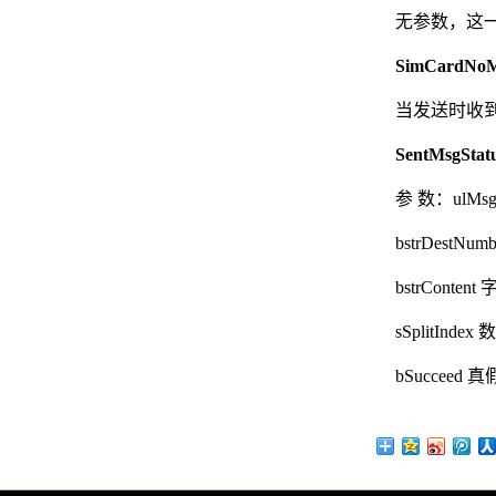
无参数，这
SimCardN
当发送时收
SentMs
参 数：ul
bstrDest
bstrCont
sSplitI
bSuccee